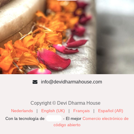
info@devidharmahouse.com
Copyright © Devi Dharma House
Nederlands
|
English (UK)
|
Français
|
Español (AR)
Con la tecnología de
- El mejor
Comercio electrónico de
código abierto